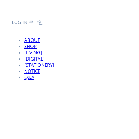
LOG IN
로그인
ABOUT
SHOP
[LIVING]
[DIGITAL]
[STATIONERY]
NOTICE
Q&A