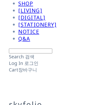
SHOP
[LIVING]
[DIGITAL]
[STATIONERY]
NOTICE
Q&A
Search
검색
Log In
로그인
Cart
장바구니
skyfolio