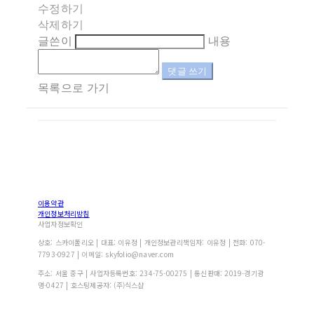
수정하기
삭제하기
글쓴이
내용
댓글 쓰기
목록으로 가기
이용약관
개인정보처리방침
사업자정보확인
상호: 스카이폴리오 | 대표: 이유정 | 개인정보관리책임자: 이유정 | 전화: 070-
7793-0927 | 이메일: skyfolio@naver.com
주소: 서울 중구 | 사업자등록번호:
234-75-00275
| 통신판매:
2019-경기광
명-0427
| 호스팅제공자: (주)식스샵