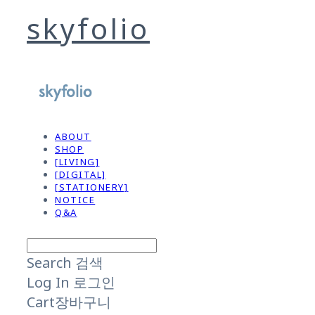
skyfolio
ABOUT
SHOP
[LIVING]
[DIGITAL]
[STATIONERY]
NOTICE
Q&A
Search
검색
Log In
로그인
Cart
장바구니