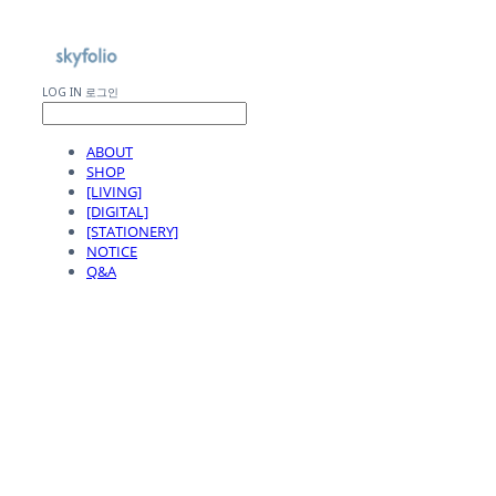
LOG IN
로그인
ABOUT
SHOP
[LIVING]
[DIGITAL]
[STATIONERY]
NOTICE
Q&A