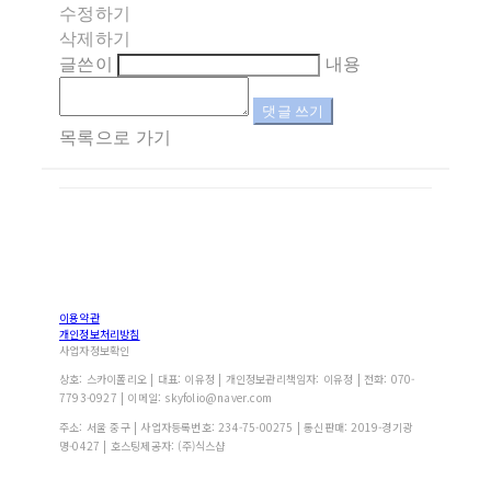
수정하기
삭제하기
글쓴이
내용
댓글 쓰기
목록으로 가기
이용약관
개인정보처리방침
사업자정보확인
상호: 스카이폴리오 | 대표: 이유정 | 개인정보관리책임자: 이유정 | 전화: 070-
7793-0927 | 이메일: skyfolio@naver.com
주소: 서울 중구 | 사업자등록번호:
234-75-00275
| 통신판매:
2019-경기광
명-0427
| 호스팅제공자: (주)식스샵