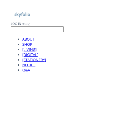
LOG IN
로그인
ABOUT
SHOP
[LIVING]
[DIGITAL]
[STATIONERY]
NOTICE
Q&A