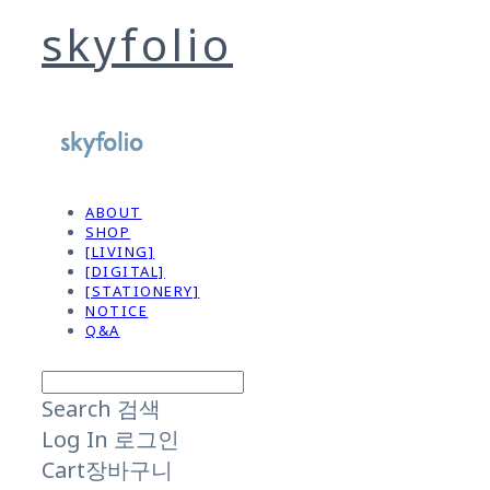
skyfolio
ABOUT
SHOP
[LIVING]
[DIGITAL]
[STATIONERY]
NOTICE
Q&A
Search
검색
Log In
로그인
Cart
장바구니