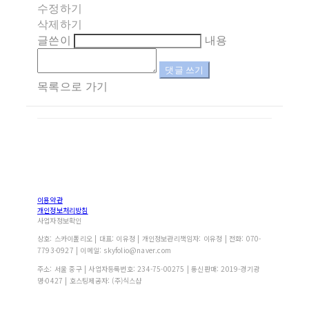
수정하기
삭제하기
글쓴이
내용
댓글 쓰기
목록으로 가기
이용약관
개인정보처리방침
사업자정보확인
상호: 스카이폴리오 | 대표: 이유정 | 개인정보관리책임자: 이유정 | 전화: 070-
7793-0927 | 이메일: skyfolio@naver.com
주소: 서울 중구 | 사업자등록번호:
234-75-00275
| 통신판매:
2019-경기광
명-0427
| 호스팅제공자: (주)식스샵