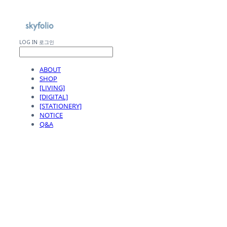
LOG IN
로그인
ABOUT
SHOP
[LIVING]
[DIGITAL]
[STATIONERY]
NOTICE
Q&A