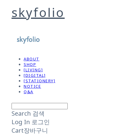
skyfolio
ABOUT
SHOP
[LIVING]
[DIGITAL]
[STATIONERY]
NOTICE
Q&A
Search
검색
Log In
로그인
Cart
장바구니