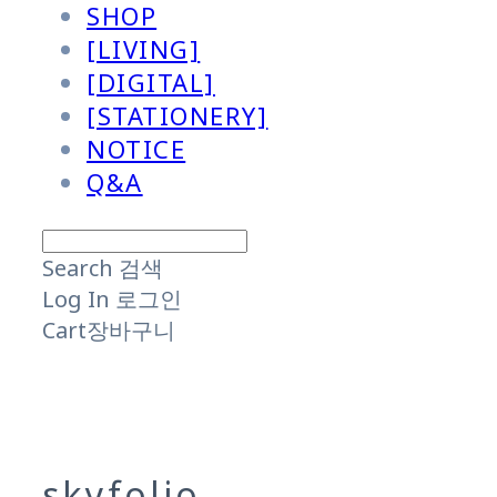
SHOP
[LIVING]
[DIGITAL]
[STATIONERY]
NOTICE
Q&A
Search
검색
Log In
로그인
Cart
장바구니
skyfolio