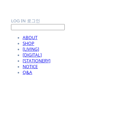
LOG IN
로그인
ABOUT
SHOP
[LIVING]
[DIGITAL]
[STATIONERY]
NOTICE
Q&A