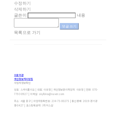
수정하기
삭제하기
글쓴이
내용
댓글 쓰기
목록으로 가기
이용약관
개인정보처리방침
사업자정보확인
상호: 스카이폴리오 | 대표: 이유정 | 개인정보관리책임자: 이유정 | 전화: 070-
7793-0927 | 이메일: skyfolio@naver.com
주소: 서울 중구 | 사업자등록번호:
234-75-00275
| 통신판매:
2019-경기광
명-0427
| 호스팅제공자: (주)식스샵