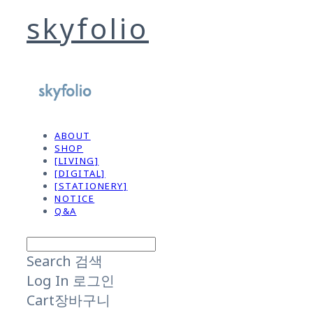
skyfolio
ABOUT
SHOP
[LIVING]
[DIGITAL]
[STATIONERY]
NOTICE
Q&A
Search
검색
Log In
로그인
Cart
장바구니