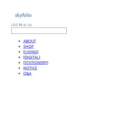
LOG IN
로그인
ABOUT
SHOP
[LIVING]
[DIGITAL]
[STATIONERY]
NOTICE
Q&A