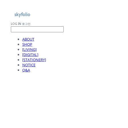
LOG IN
로그인
ABOUT
SHOP
[LIVING]
[DIGITAL]
[STATIONERY]
NOTICE
Q&A