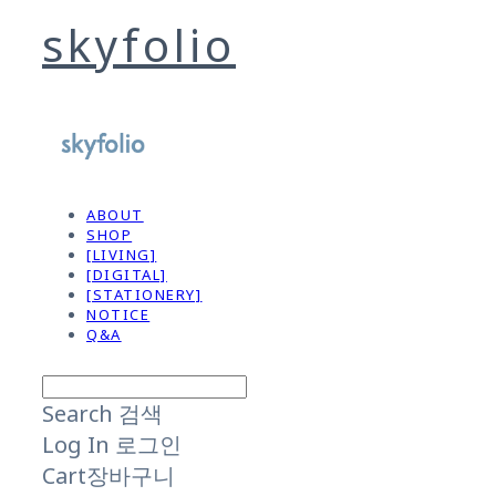
skyfolio
ABOUT
SHOP
[LIVING]
[DIGITAL]
[STATIONERY]
NOTICE
Q&A
Search
검색
Log In
로그인
Cart
장바구니