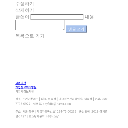
수정하기
삭제하기
글쓴이
내용
댓글 쓰기
목록으로 가기
이용약관
개인정보처리방침
사업자정보확인
상호: 스카이폴리오 | 대표: 이유정 | 개인정보관리책임자: 이유정 | 전화: 070-
7793-0927 | 이메일: skyfolio@naver.com
주소: 서울 중구 | 사업자등록번호:
234-75-00275
| 통신판매:
2019-경기광
명-0427
| 호스팅제공자: (주)식스샵