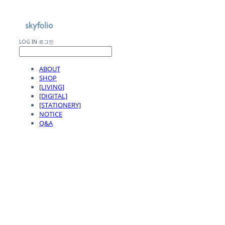
LOG IN
로그인
ABOUT
SHOP
[LIVING]
[DIGITAL]
[STATIONERY]
NOTICE
Q&A