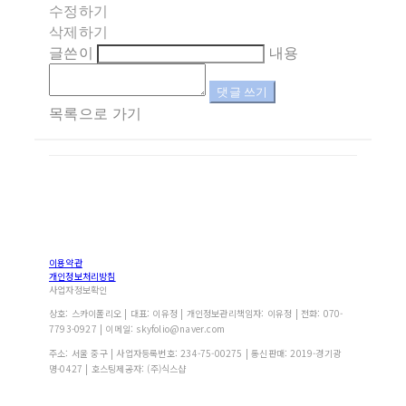
수정하기
삭제하기
글쓴이
내용
댓글 쓰기
목록으로 가기
이용약관
개인정보처리방침
사업자정보확인
상호: 스카이폴리오 | 대표: 이유정 | 개인정보관리책임자: 이유정 | 전화: 070-
7793-0927 | 이메일: skyfolio@naver.com
주소: 서울 중구 | 사업자등록번호:
234-75-00275
| 통신판매:
2019-경기광
명-0427
| 호스팅제공자: (주)식스샵