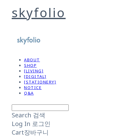
skyfolio
ABOUT
SHOP
[LIVING]
[DIGITAL]
[STATIONERY]
NOTICE
Q&A
Search
검색
Log In
로그인
Cart
장바구니