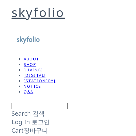
skyfolio
ABOUT
SHOP
[LIVING]
[DIGITAL]
[STATIONERY]
NOTICE
Q&A
Search
검색
Log In
로그인
Cart
장바구니