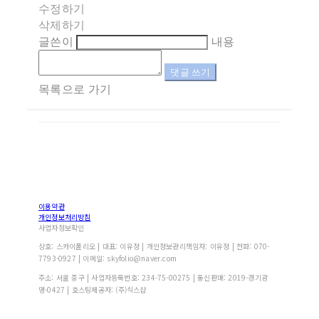
수정하기
삭제하기
글쓴이
내용
댓글 쓰기
목록으로 가기
이용약관
개인정보처리방침
사업자정보확인
상호: 스카이폴리오 | 대표: 이유정 | 개인정보관리책임자: 이유정 | 전화: 070-
7793-0927 | 이메일: skyfolio@naver.com
주소: 서울 중구 | 사업자등록번호:
234-75-00275
| 통신판매:
2019-경기광
명-0427
| 호스팅제공자: (주)식스샵