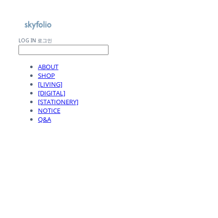
LOG IN
로그인
ABOUT
SHOP
[LIVING]
[DIGITAL]
[STATIONERY]
NOTICE
Q&A