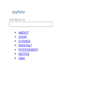
LOG IN
로그인
ABOUT
SHOP
[LIVING]
[DIGITAL]
[STATIONERY]
NOTICE
Q&A