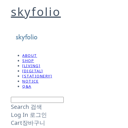
skyfolio
ABOUT
SHOP
[LIVING]
[DIGITAL]
[STATIONERY]
NOTICE
Q&A
Search
검색
Log In
로그인
Cart
장바구니