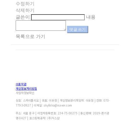
수정하기
삭제하기
글쓴이
내용
댓글 쓰기
목록으로 가기
이용약관
개인정보처리방침
사업자정보확인
상호: 스카이폴리오 | 대표: 이유정 | 개인정보관리책임자: 이유정 | 전화: 070-
7793-0927 | 이메일: skyfolio@naver.com
주소: 서울 중구 | 사업자등록번호:
234-75-00275
| 통신판매:
2019-경기광
명-0427
| 호스팅제공자: (주)식스샵