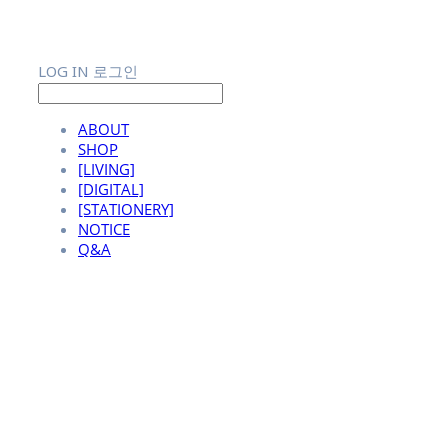
LOG IN
로그인
ABOUT
SHOP
[LIVING]
[DIGITAL]
[STATIONERY]
NOTICE
Q&A