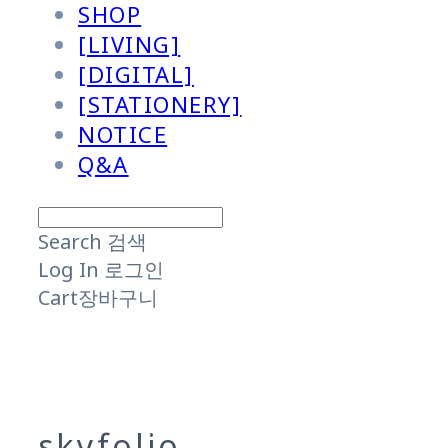
SHOP
[LIVING]
[DIGITAL]
[STATIONERY]
NOTICE
Q&A
Search
검색
Log In
로그인
Cart
장바구니
skyfolio