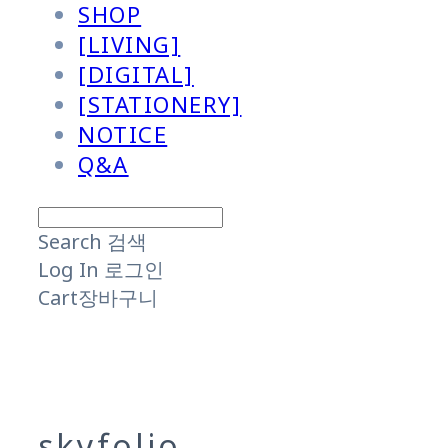
SHOP
[LIVING]
[DIGITAL]
[STATIONERY]
NOTICE
Q&A
Search
검색
Log In
로그인
Cart
장바구니
skyfolio