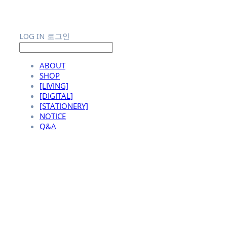
LOG IN
로그인
ABOUT
SHOP
[LIVING]
[DIGITAL]
[STATIONERY]
NOTICE
Q&A