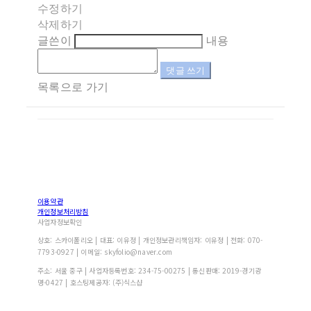
수정하기
삭제하기
글쓴이
내용
댓글 쓰기
목록으로 가기
이용약관
개인정보처리방침
사업자정보확인
상호: 스카이폴리오 | 대표: 이유정 | 개인정보관리책임자: 이유정 | 전화: 070-
7793-0927 | 이메일: skyfolio@naver.com
주소: 서울 중구 | 사업자등록번호:
234-75-00275
| 통신판매:
2019-경기광
명-0427
| 호스팅제공자: (주)식스샵