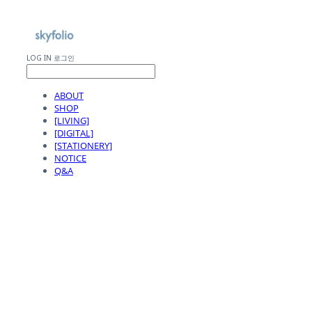
LOG IN
로그인
ABOUT
SHOP
[LIVING]
[DIGITAL]
[STATIONERY]
NOTICE
Q&A