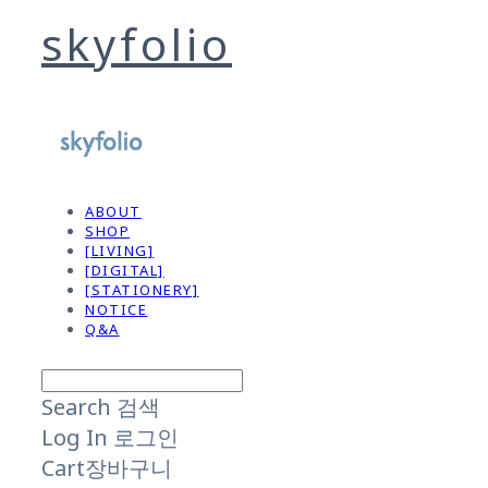
skyfolio
ABOUT
SHOP
[LIVING]
[DIGITAL]
[STATIONERY]
NOTICE
Q&A
Search
검색
Log In
로그인
Cart
장바구니