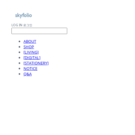
LOG IN
로그인
ABOUT
SHOP
[LIVING]
[DIGITAL]
[STATIONERY]
NOTICE
Q&A