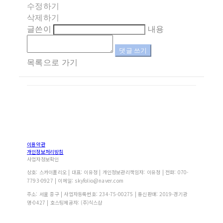
수정하기
삭제하기
글쓴이
내용
댓글 쓰기
목록으로 가기
이용약관
개인정보처리방침
사업자정보확인
상호: 스카이폴리오 | 대표: 이유정 | 개인정보관리책임자: 이유정 | 전화: 070-
7793-0927 | 이메일: skyfolio@naver.com
주소: 서울 중구 | 사업자등록번호:
234-75-00275
| 통신판매:
2019-경기광
명-0427
| 호스팅제공자: (주)식스샵