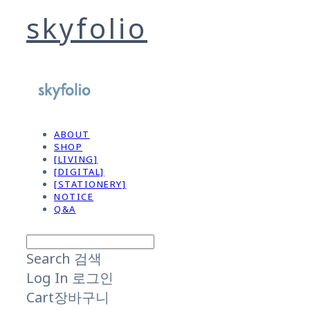
skyfolio
ABOUT
SHOP
[LIVING]
[DIGITAL]
[STATIONERY]
NOTICE
Q&A
Search
검색
Log In
로그인
Cart
장바구니