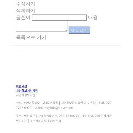
수정하기
삭제하기
글쓴이
내용
댓글 쓰기
목록으로 가기
이용약관
개인정보처리방침
사업자정보확인
상호: 스카이폴리오 | 대표: 이유정 | 개인정보관리책임자: 이유정 | 전화: 070-
7793-0927 | 이메일: skyfolio@naver.com
주소: 서울 중구 | 사업자등록번호:
234-75-00275
| 통신판매:
2019-경기광
명-0427
| 호스팅제공자: (주)식스샵