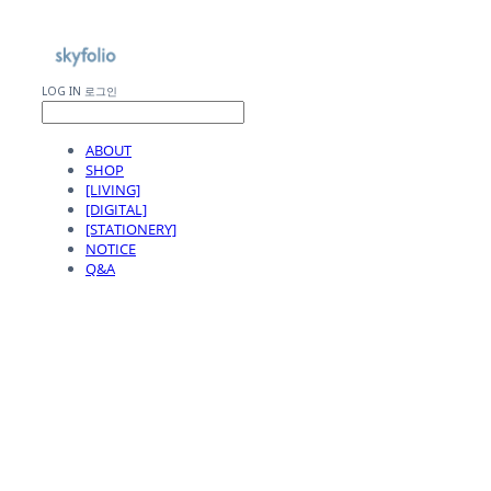
LOG IN
로그인
ABOUT
SHOP
[LIVING]
[DIGITAL]
[STATIONERY]
NOTICE
Q&A