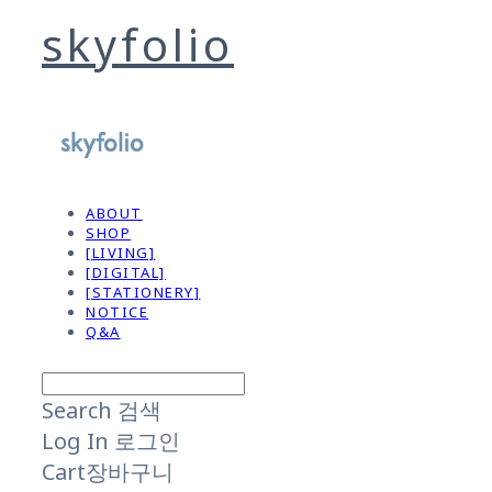
skyfolio
ABOUT
SHOP
[LIVING]
[DIGITAL]
[STATIONERY]
NOTICE
Q&A
Search
검색
Log In
로그인
Cart
장바구니