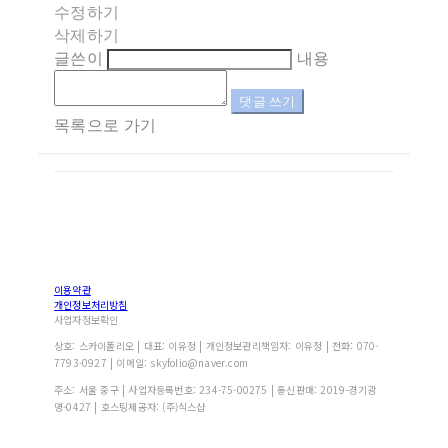
수정하기
삭제하기
글쓴이
내용
댓글 쓰기
목록으로 가기
이용약관
개인정보처리방침
사업자정보확인
상호: 스카이폴리오 | 대표: 이유정 | 개인정보관리책임자: 이유정 | 전화: 070-
7793-0927 | 이메일: skyfolio@naver.com
주소: 서울 중구 | 사업자등록번호:
234-75-00275
| 통신판매:
2019-경기광
명-0427
| 호스팅제공자: (주)식스샵