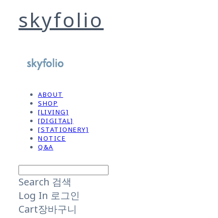
skyfolio
ABOUT
SHOP
[LIVING]
[DIGITAL]
[STATIONERY]
NOTICE
Q&A
Search
검색
Log In
로그인
Cart
장바구니