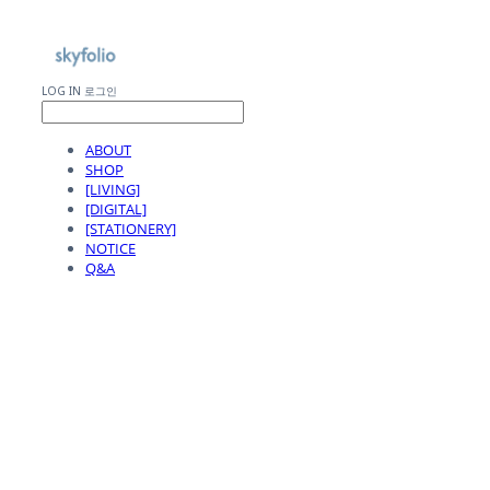
LOG IN
로그인
ABOUT
SHOP
[LIVING]
[DIGITAL]
[STATIONERY]
NOTICE
Q&A