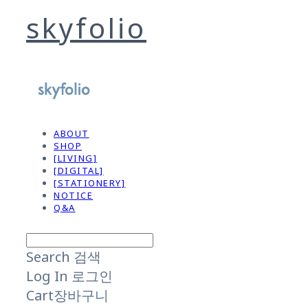
skyfolio
ABOUT
SHOP
[LIVING]
[DIGITAL]
[STATIONERY]
NOTICE
Q&A
Search
검색
Log In
로그인
Cart
장바구니