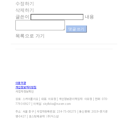
수정하기
삭제하기
글쓴이
내용
댓글 쓰기
목록으로 가기
이용약관
개인정보처리방침
사업자정보확인
상호: 스카이폴리오 | 대표: 이유정 | 개인정보관리책임자: 이유정 | 전화: 070-
7793-0927 | 이메일: skyfolio@naver.com
주소: 서울 중구 | 사업자등록번호:
234-75-00275
| 통신판매:
2019-경기광
명-0427
| 호스팅제공자: (주)식스샵