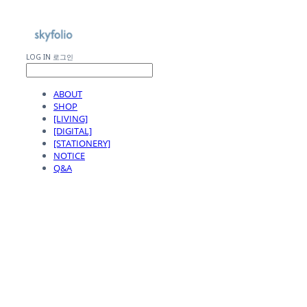
LOG IN
로그인
ABOUT
SHOP
[LIVING]
[DIGITAL]
[STATIONERY]
NOTICE
Q&A