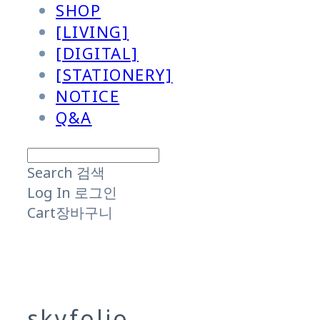
SHOP
[LIVING]
[DIGITAL]
[STATIONERY]
NOTICE
Q&A
Search
검색
Log In
로그인
Cart
장바구니
skyfolio