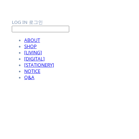
LOG IN
로그인
ABOUT
SHOP
[LIVING]
[DIGITAL]
[STATIONERY]
NOTICE
Q&A