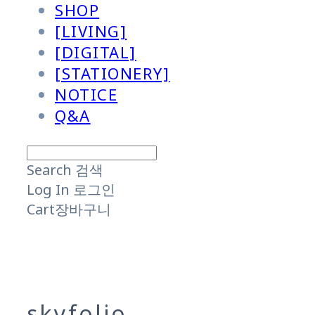
SHOP
[LIVING]
[DIGITAL]
[STATIONERY]
NOTICE
Q&A
Search
검색
Log In
로그인
Cart
장바구니
skyfolio