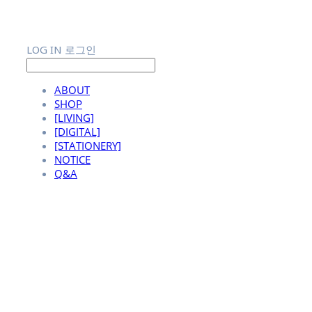
LOG IN
로그인
ABOUT
SHOP
[LIVING]
[DIGITAL]
[STATIONERY]
NOTICE
Q&A