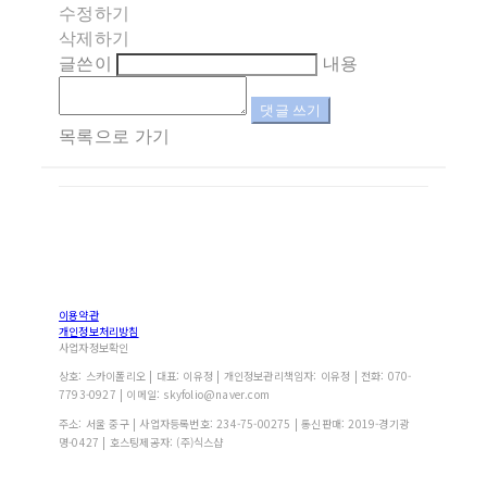
수정하기
삭제하기
글쓴이
내용
댓글 쓰기
목록으로 가기
이용약관
개인정보처리방침
사업자정보확인
상호: 스카이폴리오 | 대표: 이유정 | 개인정보관리책임자: 이유정 | 전화: 070-
7793-0927 | 이메일: skyfolio@naver.com
주소: 서울 중구 | 사업자등록번호:
234-75-00275
| 통신판매:
2019-경기광
명-0427
| 호스팅제공자: (주)식스샵