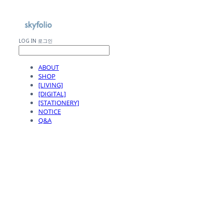
LOG IN
로그인
ABOUT
SHOP
[LIVING]
[DIGITAL]
[STATIONERY]
NOTICE
Q&A