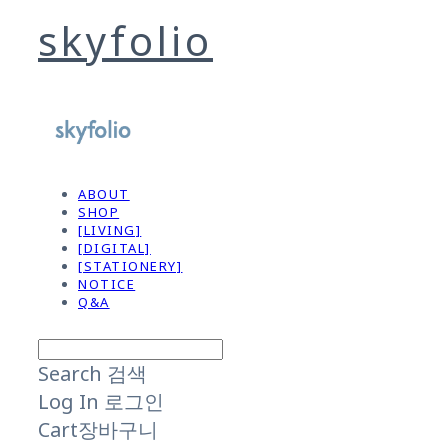
skyfolio
ABOUT
SHOP
[LIVING]
[DIGITAL]
[STATIONERY]
NOTICE
Q&A
Search
검색
Log In
로그인
Cart
장바구니