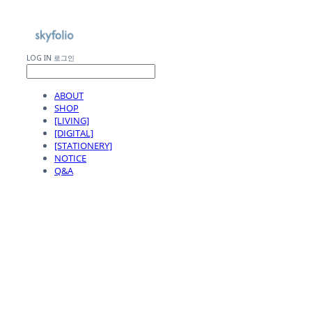
LOG IN
로그인
ABOUT
SHOP
[LIVING]
[DIGITAL]
[STATIONERY]
NOTICE
Q&A