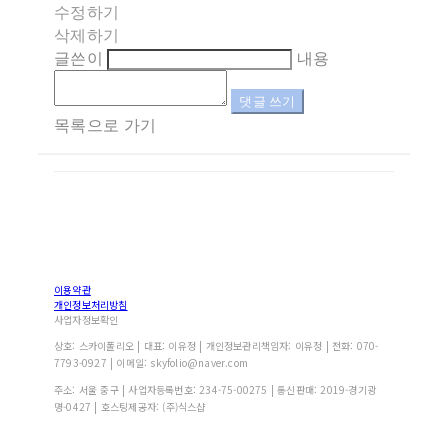
수정하기
삭제하기
글쓴이
내용
댓글 쓰기
목록으로 가기
이용약관
개인정보처리방침
사업자정보확인
상호: 스카이폴리오 | 대표: 이유정 | 개인정보관리책임자: 이유정 | 전화: 070-
7793-0927 | 이메일: skyfolio@naver.com
주소: 서울 중구 | 사업자등록번호:
234-75-00275
| 통신판매:
2019-경기광
명-0427
| 호스팅제공자: (주)식스샵