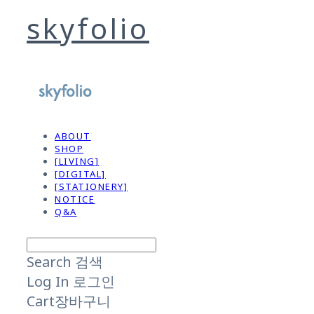
skyfolio
ABOUT
SHOP
[LIVING]
[DIGITAL]
[STATIONERY]
NOTICE
Q&A
Search
검색
Log In
로그인
Cart
장바구니