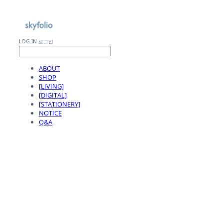
LOG IN
로그인
ABOUT
SHOP
[LIVING]
[DIGITAL]
[STATIONERY]
NOTICE
Q&A