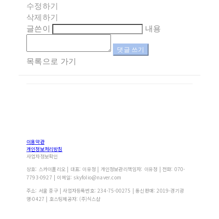
수정하기
삭제하기
글쓴이
내용
댓글 쓰기
목록으로 가기
이용약관
개인정보처리방침
사업자정보확인
상호: 스카이폴리오 | 대표: 이유정 | 개인정보관리책임자: 이유정 | 전화: 070-
7793-0927 | 이메일: skyfolio@naver.com
주소: 서울 중구 | 사업자등록번호:
234-75-00275
| 통신판매:
2019-경기광
명-0427
| 호스팅제공자: (주)식스샵