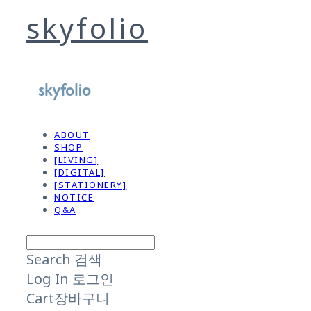
skyfolio
ABOUT
SHOP
[LIVING]
[DIGITAL]
[STATIONERY]
NOTICE
Q&A
Search
검색
Log In
로그인
Cart
장바구니