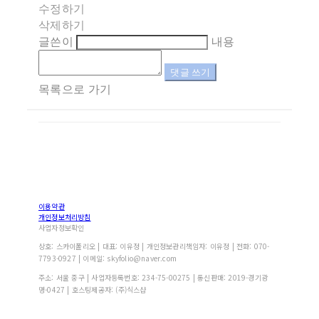
수정하기
삭제하기
글쓴이
내용
댓글 쓰기
목록으로 가기
이용약관
개인정보처리방침
사업자정보확인
상호: 스카이폴리오 | 대표: 이유정 | 개인정보관리책임자: 이유정 | 전화: 070-
7793-0927 | 이메일: skyfolio@naver.com
주소: 서울 중구 | 사업자등록번호:
234-75-00275
| 통신판매:
2019-경기광
명-0427
| 호스팅제공자: (주)식스샵