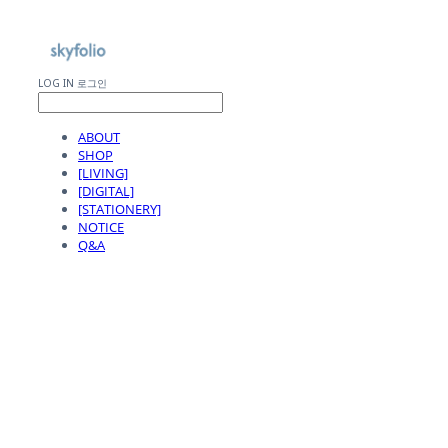
LOG IN
로그인
ABOUT
SHOP
[LIVING]
[DIGITAL]
[STATIONERY]
NOTICE
Q&A