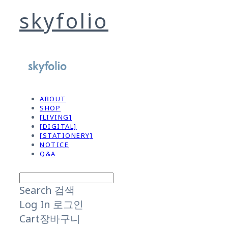
skyfolio
ABOUT
SHOP
[LIVING]
[DIGITAL]
[STATIONERY]
NOTICE
Q&A
Search
검색
Log In
로그인
Cart
장바구니