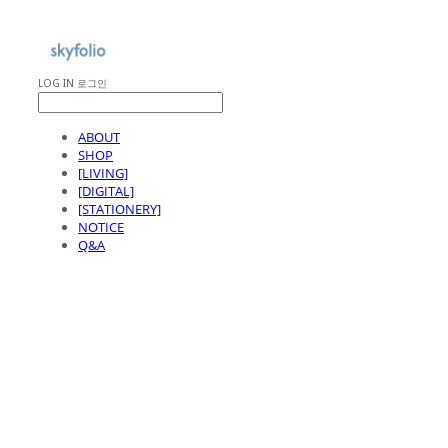
LOG IN
로그인
ABOUT
SHOP
[LIVING]
[DIGITAL]
[STATIONERY]
NOTICE
Q&A