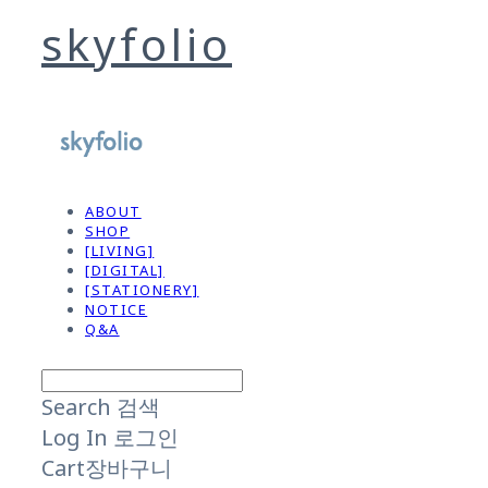
skyfolio
ABOUT
SHOP
[LIVING]
[DIGITAL]
[STATIONERY]
NOTICE
Q&A
Search
검색
Log In
로그인
Cart
장바구니