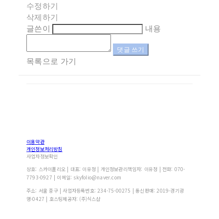
수정하기
삭제하기
글쓴이
내용
댓글 쓰기
목록으로 가기
이용약관
개인정보처리방침
사업자정보확인
상호: 스카이폴리오 | 대표: 이유정 | 개인정보관리책임자: 이유정 | 전화: 070-
7793-0927 | 이메일: skyfolio@naver.com
주소: 서울 중구 | 사업자등록번호:
234-75-00275
| 통신판매:
2019-경기광
명-0427
| 호스팅제공자: (주)식스샵