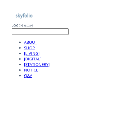
LOG IN
로그인
ABOUT
SHOP
[LIVING]
[DIGITAL]
[STATIONERY]
NOTICE
Q&A