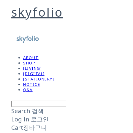
skyfolio
ABOUT
SHOP
[LIVING]
[DIGITAL]
[STATIONERY]
NOTICE
Q&A
Search
검색
Log In
로그인
Cart
장바구니