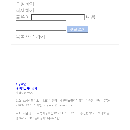
수정하기
삭제하기
글쓴이
내용
댓글 쓰기
목록으로 가기
이용약관
개인정보처리방침
사업자정보확인
상호: 스카이폴리오 | 대표: 이유정 | 개인정보관리책임자: 이유정 | 전화: 070-
7793-0927 | 이메일: skyfolio@naver.com
주소: 서울 중구 | 사업자등록번호:
234-75-00275
| 통신판매:
2019-경기광
명-0427
| 호스팅제공자: (주)식스샵