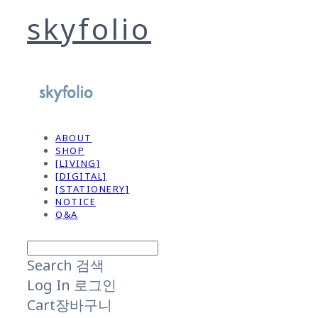
skyfolio
ABOUT
SHOP
[LIVING]
[DIGITAL]
[STATIONERY]
NOTICE
Q&A
Search
검색
Log In
로그인
Cart
장바구니