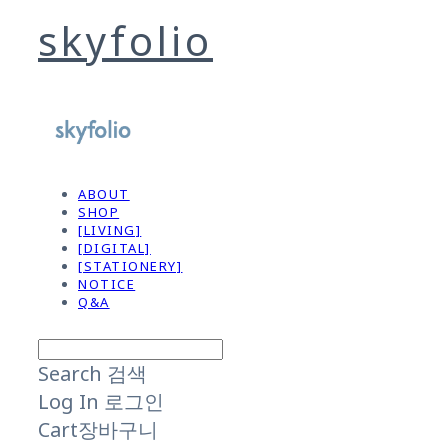
skyfolio
ABOUT
SHOP
[LIVING]
[DIGITAL]
[STATIONERY]
NOTICE
Q&A
Search
검색
Log In
로그인
Cart
장바구니