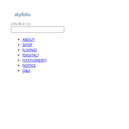
LOG IN
로그인
ABOUT
SHOP
[LIVING]
[DIGITAL]
[STATIONERY]
NOTICE
Q&A