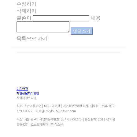
수정하기
삭제하기
글쓴이
내용
댓글 쓰기
목록으로 가기
이용약관
개인정보처리방침
사업자정보확인
상호: 스카이폴리오 | 대표: 이유정 | 개인정보관리책임자: 이유정 | 전화: 070-
7793-0927 | 이메일: skyfolio@naver.com
주소: 서울 중구 | 사업자등록번호:
234-75-00275
| 통신판매:
2019-경기광
명-0427
| 호스팅제공자: (주)식스샵