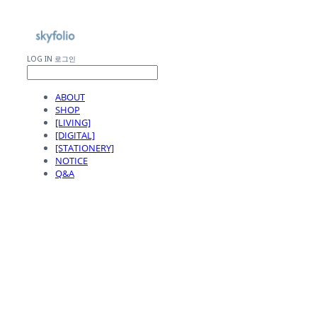
LOG IN
로그인
ABOUT
SHOP
[LIVING]
[DIGITAL]
[STATIONERY]
NOTICE
Q&A