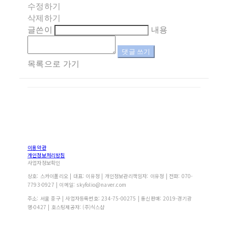
수정하기
삭제하기
글쓴이
내용
댓글 쓰기
목록으로 가기
이용약관
개인정보처리방침
사업자정보확인
상호: 스카이폴리오 | 대표: 이유정 | 개인정보관리책임자: 이유정 | 전화: 070-
7793-0927 | 이메일: skyfolio@naver.com
주소: 서울 중구 | 사업자등록번호:
234-75-00275
| 통신판매:
2019-경기광
명-0427
| 호스팅제공자: (주)식스샵