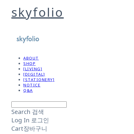
skyfolio
ABOUT
SHOP
[LIVING]
[DIGITAL]
[STATIONERY]
NOTICE
Q&A
Search
검색
Log In
로그인
Cart
장바구니