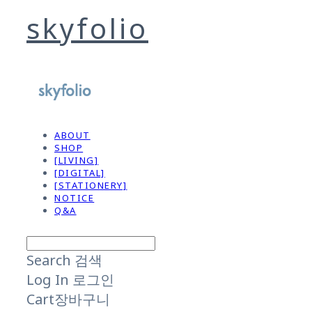
skyfolio
ABOUT
SHOP
[LIVING]
[DIGITAL]
[STATIONERY]
NOTICE
Q&A
Search
검색
Log In
로그인
Cart
장바구니