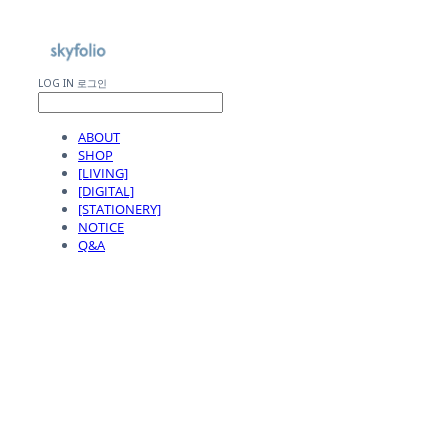
LOG IN
로그인
ABOUT
SHOP
[LIVING]
[DIGITAL]
[STATIONERY]
NOTICE
Q&A