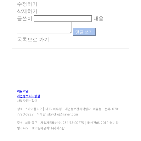
수정하기
삭제하기
글쓴이
내용
댓글 쓰기
목록으로 가기
이용약관
개인정보처리방침
사업자정보확인
상호: 스카이폴리오 | 대표: 이유정 | 개인정보관리책임자: 이유정 | 전화: 070-
7793-0927 | 이메일: skyfolio@naver.com
주소: 서울 중구 | 사업자등록번호:
234-75-00275
| 통신판매:
2019-경기광
명-0427
| 호스팅제공자: (주)식스샵