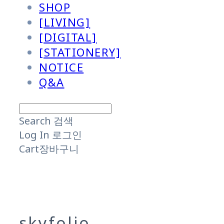
SHOP
[LIVING]
[DIGITAL]
[STATIONERY]
NOTICE
Q&A
Search
검색
Log In
로그인
Cart
장바구니
skyfolio