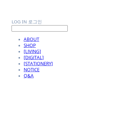
LOG IN
로그인
ABOUT
SHOP
[LIVING]
[DIGITAL]
[STATIONERY]
NOTICE
Q&A