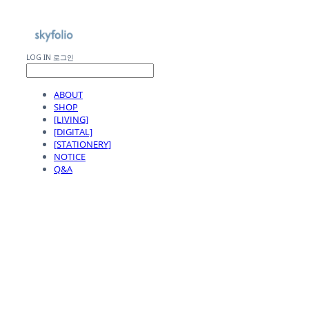
LOG IN
로그인
ABOUT
SHOP
[LIVING]
[DIGITAL]
[STATIONERY]
NOTICE
Q&A