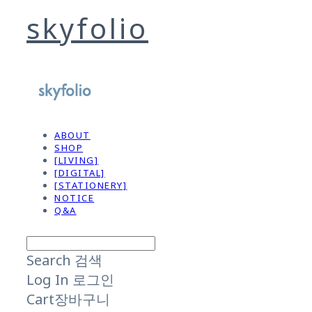
skyfolio
ABOUT
SHOP
[LIVING]
[DIGITAL]
[STATIONERY]
NOTICE
Q&A
Search
검색
Log In
로그인
Cart
장바구니