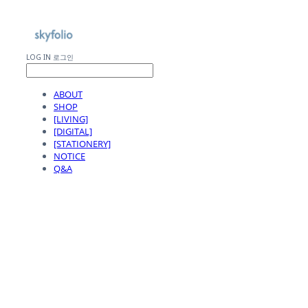
LOG IN
로그인
ABOUT
SHOP
[LIVING]
[DIGITAL]
[STATIONERY]
NOTICE
Q&A