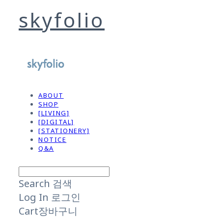
skyfolio
ABOUT
SHOP
[LIVING]
[DIGITAL]
[STATIONERY]
NOTICE
Q&A
Search
검색
Log In
로그인
Cart
장바구니