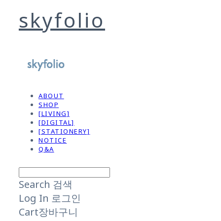
skyfolio
ABOUT
SHOP
[LIVING]
[DIGITAL]
[STATIONERY]
NOTICE
Q&A
Search
검색
Log In
로그인
Cart
장바구니