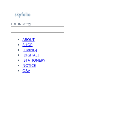
LOG IN
로그인
ABOUT
SHOP
[LIVING]
[DIGITAL]
[STATIONERY]
NOTICE
Q&A