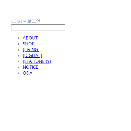
LOG IN
로그인
ABOUT
SHOP
[LIVING]
[DIGITAL]
[STATIONERY]
NOTICE
Q&A