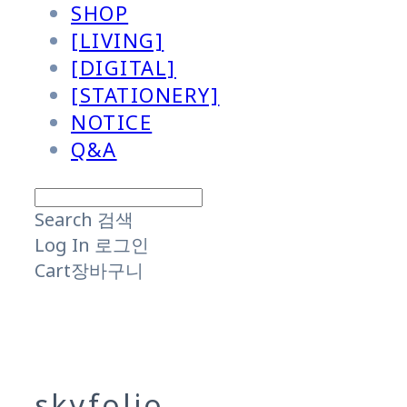
SHOP
[LIVING]
[DIGITAL]
[STATIONERY]
NOTICE
Q&A
Search
검색
Log In
로그인
Cart
장바구니
skyfolio