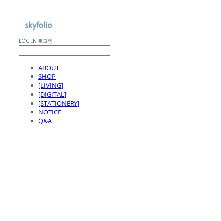
LOG IN
로그인
ABOUT
SHOP
[LIVING]
[DIGITAL]
[STATIONERY]
NOTICE
Q&A