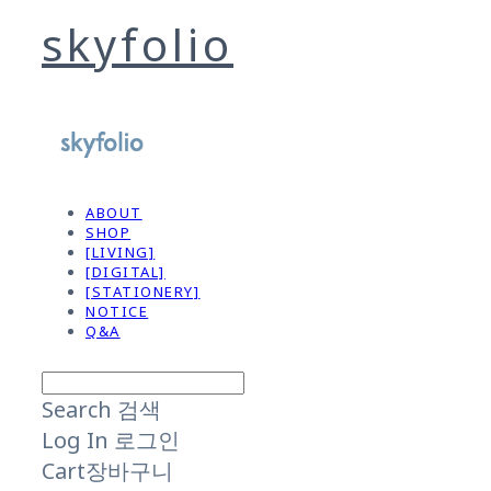
skyfolio
ABOUT
SHOP
[LIVING]
[DIGITAL]
[STATIONERY]
NOTICE
Q&A
Search
검색
Log In
로그인
Cart
장바구니