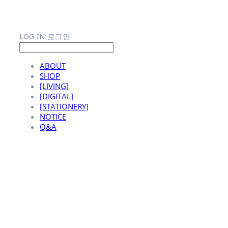
LOG IN
로그인
ABOUT
SHOP
[LIVING]
[DIGITAL]
[STATIONERY]
NOTICE
Q&A