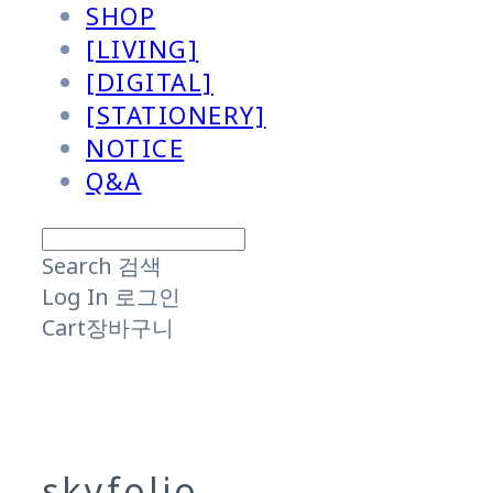
SHOP
[LIVING]
[DIGITAL]
[STATIONERY]
NOTICE
Q&A
Search
검색
Log In
로그인
Cart
장바구니
skyfolio