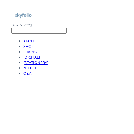
LOG IN
로그인
ABOUT
SHOP
[LIVING]
[DIGITAL]
[STATIONERY]
NOTICE
Q&A