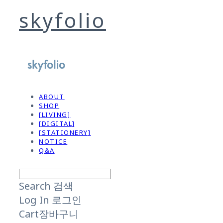
skyfolio
ABOUT
SHOP
[LIVING]
[DIGITAL]
[STATIONERY]
NOTICE
Q&A
Search
검색
Log In
로그인
Cart
장바구니