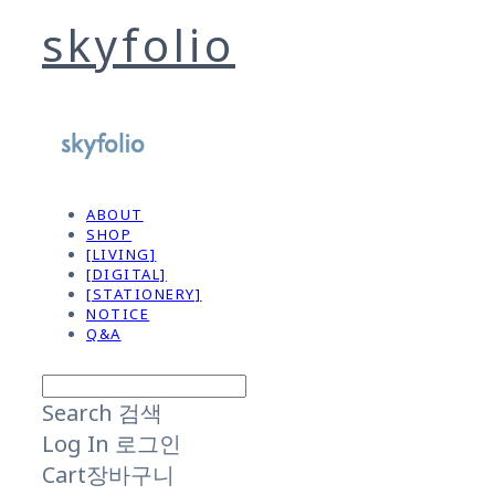
skyfolio
ABOUT
SHOP
[LIVING]
[DIGITAL]
[STATIONERY]
NOTICE
Q&A
Search
검색
Log In
로그인
Cart
장바구니