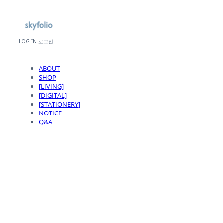
LOG IN
로그인
ABOUT
SHOP
[LIVING]
[DIGITAL]
[STATIONERY]
NOTICE
Q&A