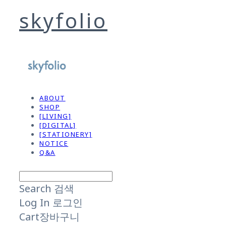
skyfolio
ABOUT
SHOP
[LIVING]
[DIGITAL]
[STATIONERY]
NOTICE
Q&A
Search
검색
Log In
로그인
Cart
장바구니