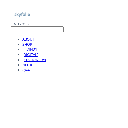
LOG IN
로그인
ABOUT
SHOP
[LIVING]
[DIGITAL]
[STATIONERY]
NOTICE
Q&A