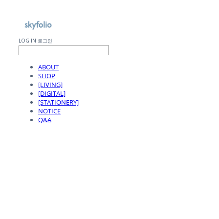
LOG IN
로그인
ABOUT
SHOP
[LIVING]
[DIGITAL]
[STATIONERY]
NOTICE
Q&A