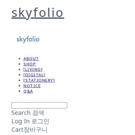
skyfolio
ABOUT
SHOP
[LIVING]
[DIGITAL]
[STATIONERY]
NOTICE
Q&A
Search
검색
Log In
로그인
Cart
장바구니